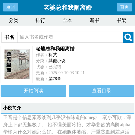
老婆总和我闹离婚
返回
首页
分类
排行
全本
新书
书架
书名
老婆总和我闹离婚
作者：
祈艾
分类：
其他小说
状态：已完结
更新：2025-09-10 03:10:21
最新：
第78章
开始阅读
查看目录
小说简介
卫音是个信息素寡淡到几乎没有味道的omega，弱小可欺，浑
身上下都无趣极了。 她不懂美丽冷艳、才华斐然的高阶alpha
华榆为什么对她那么好。 在她腺体萎缩、严重贫血到差点活