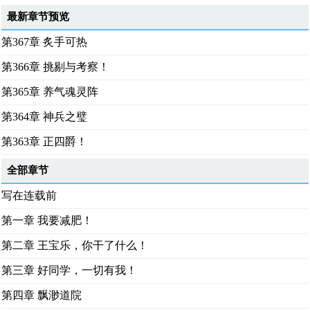
最新章节预览
第367章 炙手可热
第366章 挑剔与考察！
第365章 养气魂灵阵
第364章 神兵之璧
第363章 正四爵！
全部章节
写在连载前
第一章 我要减肥！
第二章 王宝乐，你干了什么！
第三章 好同学，一切有我！
第四章 飘渺道院