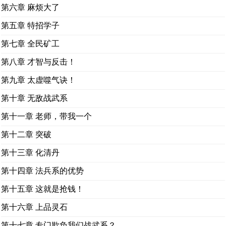
第六章 麻烦大了
第五章 特招学子
第七章 全民矿工
第八章 才智与反击！
第九章 太虚噬气诀！
第十章 无敌战武系
第十一章 老师，带我一个
第十二章 突破
第十三章 化清丹
第十四章 法兵系的优势
第十五章 这就是抢钱！
第十六章 上品灵石
第十七章 专门欺负我们战武系？