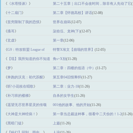
《
《水塔怪谈》
》
第二十五章｜出口不会改时间，除非有人先动了它
(
《
十二扇门
》
第二章【怀德高校】讲话
(12-08)
《
贫穷限制了我的恐惧
》
世界在崩坏
(12-07)
《
搔耳
》
柒拾伍、龙神(下)
(12-07)
《
玄虚
》
第一章
(12-06)
《
G9：特攻联盟 League of
特警X埃文【崩塌的世界】
(12-05)
Aces
》
《
【琉】我所知道的你不知道
角s+X别
(11-28)
鬼鬼漫谈
》
《
梦
》
第二章：四楼的低语（中）
(11-27)
《
奔跑的沃克：初代苏醒
》
第五章04旧恨释怀
(11-27)
《
听!小花枝在唱歌
》
第二章：业力-18
(11-26)
《
补习班的楼梯
》
自杀的女学生
(11-26)
《
遥望无尽世界星灵的传颂
001他的故事、他的开始
(11-26)
者
》
《
大神是大神经病！
》
第一章当总裁这种事，很看中二天份的！1-2
(11-26)
《
黑暗门徒
》
上篇
(11-26)
《
【科幻】回到，雨中。
》
人设
(11-26)