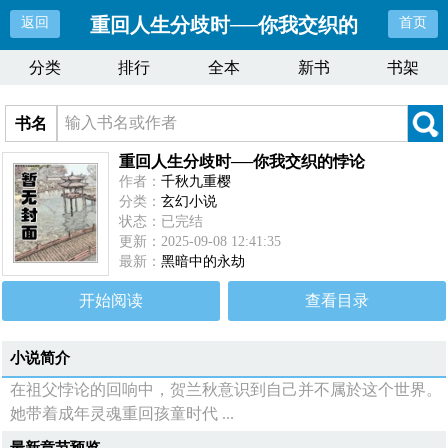
重回人生分歧时──你我交织的
返回
首页
分类
排行
全本
新书
书架
悖论
书名
重回人生分歧时──你我交织的悖论
作者：
千秋九重樱
分类：
玄幻小说
状态：已完结
更新：2025-09-08 12:41:35
最新：
黑暗中的永劫
开始阅读
查看目录
小说简介
在祖父悖论的回响中，贺兰秋意识到自己并不属於这个世界。
她带着成年灵魂重回孩童时代 ...