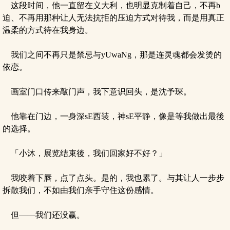
这段时间，他一直留在义大利，也明显克制着自己，不再b
迫、不再用那种让人无法抗拒的压迫方式对待我，而是用真正
温柔的方式待在我身边。
我们之间不再只是禁忌与yUwaNg，那是连灵魂都会发烫的
依恋。
画室门口传来敲门声，我下意识回头，是沈予琛。
他靠在门边，一身深sE西装，神sE平静，像是等我做出最後
的选择。
「小沐，展览结束後，我们回家好不好？」
我咬着下唇，点了点头。是的，我也累了。与其让人一步步
拆散我们，不如由我们亲手守住这份感情。
但——我们还没赢。