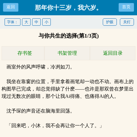
那年你十三岁，我六岁。
返回
首页
字体：
大
中
小
护眼
关灯
与你共生的选择(第1/3页)
存书签
书架管理
返回目录
画室外的风声呼啸，冷冽如刀。
我坐在靠窗的位置，手里拿着画笔却一动也不动。画布上的
构图早已完成，却总觉得缺了什麽——也许是那双曾在梦里出
现过无数次的眼睛，那个让我Ai得痛、也痛得Ai的人。
沈予琛的声音还在脑海里回荡。
「回来吧，小沐，我不会再让你一个人了。」