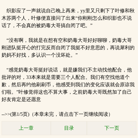
织影应了一声就说自己晚上再来，yy里又只剩下了叶修和秋
木苏两个人，叶修便直接问了出来“你刚刚怎么和织影也不说
话了，不会真的被奶毒大哥搞自闭了吧。”
“没有啊，我就是在想有空和奶毒大哥好好聊聊，奶毒大哥
刚进队挺开心的打完反而自闭了我挺不好意思的，再说犀利的
奶妈不好找，多认识一个没坏处。”
“感觉奶毒大哥挺好说话，就是嫌我们不主动找他配合，他
批评的对，33本来就是需要三个人配合。我们有空找他道个
歉，然后再约他刷刷币，他感受到我们的变化应该就会原谅我
们啦。”叶修觉得这也不算大事，之前奶毒大哥既然加了自己
好友肯定是还愿意
-->>(第1/5页)（本章未完，请点击下一页继续阅读）
上一章
目录
下一页