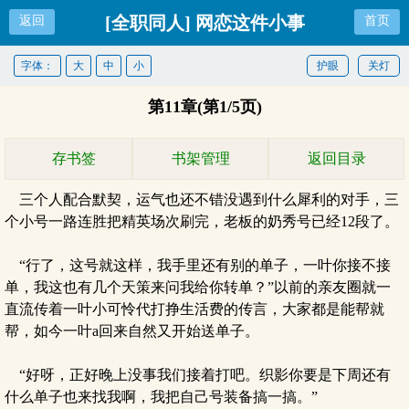
[全职同人] 网恋这件小事
返回
首页
字体：
大
中
小
护眼
关灯
第11章(第1/5页)
存书签
书架管理
返回目录
三个人配合默契，运气也还不错没遇到什么犀利的对手，三
个小号一路连胜把精英场次刷完，老板的奶秀号已经12段了。
“行了，这号就这样，我手里还有别的单子，一叶你接不接
单，我这也有几个天策来问我给你转单？”以前的亲友圈就一
直流传着一叶小可怜代打挣生活费的传言，大家都是能帮就
帮，如今一叶a回来自然又开始送单子。
“好呀，正好晚上没事我们接着打吧。织影你要是下周还有
什么单子也来找我啊，我把自己号装备搞一搞。”