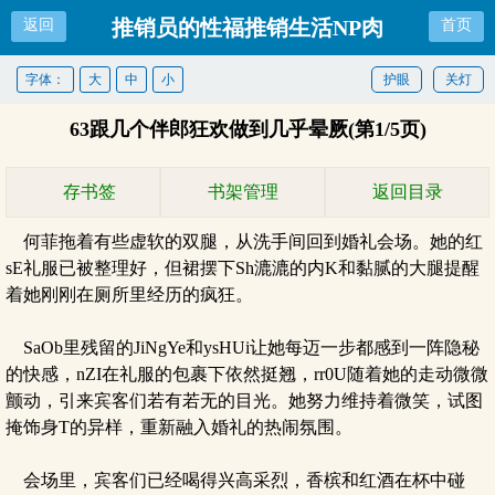
推销员的性福推销生活NP肉
返回
首页
字体：
大
中
小
护眼
关灯
63跟几个伴郎狂欢做到几乎晕厥(第1/5页)
存书签
书架管理
返回目录
何菲拖着有些虚软的双腿，从洗手间回到婚礼会场。她的红
sE礼服已被整理好，但裙摆下Sh漉漉的内K和黏腻的大腿提醒
着她刚刚在厕所里经历的疯狂。
SaOb里残留的JiNgYe和ysHUi让她每迈一步都感到一阵隐秘
的快感，nZI在礼服的包裹下依然挺翘，rr0U随着她的走动微微
颤动，引来宾客们若有若无的目光。她努力维持着微笑，试图
掩饰身T的异样，重新融入婚礼的热闹氛围。
会场里，宾客们已经喝得兴高采烈，香槟和红酒在杯中碰