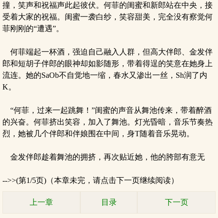
撞，笑声和祝福声此起彼伏。何菲的闺蜜和新郎站在中央，接
受着大家的祝福。闺蜜一袭白纱，笑容甜美，完全没有察觉何
菲刚刚的“遭遇”。
何菲端起一杯酒，强迫自己融入人群，但高大伴郎、金发伴
郎和短胡子伴郎的眼神却如影随形，带着得逞的笑意在她身上
流连。她的SaOb不自觉地一缩，春水又渗出一丝，Sh润了内
K。
“何菲，过来一起跳舞！”闺蜜的声音从舞池传来，带着醉酒
的兴奋。何菲挤出笑容，加入了舞池。灯光昏暗，音乐节奏热
烈，她被几个伴郎和伴娘围在中间，身T随着音乐晃动。
金发伴郎趁着舞池的拥挤，再次贴近她，他的胯部有意无
-->>(第1/5页)（本章未完，请点击下一页继续阅读）
上一章
目录
下一页