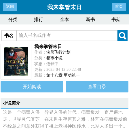
我来掌管末日
返回
首页
分类
排行
全本
新书
书架
书名
我来掌管末日
作者：
浣熊飞行计划
分类：
都市小说
状态：连载中
更新：2025-04-12 20:22:48
最新：
第十八章 军功第一
开始阅读
查看目录
小说简介
这是一个病毒入侵，异界入侵的时代，病毒爆发，丧尸遍地
走，世界灵气复苏，在末世生存何其之难，林艺在病毒爆发前
不经意之间意外获得了祖上老祖神医传承，比别人多出一个..