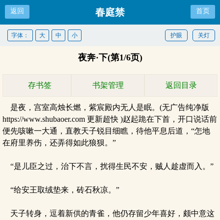
春庭禁
返回
首页
字体：
大
中
小
护眼
关灯
夜奔·下(第1/6页)
存书签
书架管理
返回目录
是夜，宫室高烛长燃，紫宸殿内无人是眠。(无广告纯净版
https://www.shubaoer.com 更新超快 )赵起跪在下首，开口说话前
便先咳嗽一大通，直教天子锐目细瞧，待他平息后道，“怎地
在府里养伤，还弄得如此狼狈。”
“是儿臣之过，治下不言，扰得生民不安，贼人趁虚而入。”
“给安王取绒垫来，砖石秋凉。”
天子转身，逗着新供的青雀，他仍存留少年喜好，颇中意这