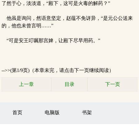
了然于心，淡淡道，“殿下，这可是火毒的解药？”
他虽是询问，然语意坚定，赵蕴不免讶异，“是元公公送来
的，他也未曾言明……”
“可是安王叮嘱那宫婢，让殿下尽早用药。”
-->>(第1/9页)（本章未完，请点击下一页继续阅读）
上一章
目录
下一页
首页
电脑版
书架