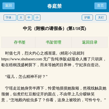
春庭禁
返回
首页
字体：
大
中
小
护眼
关灯
中元（附猴の请假条）(第1/10页)
存书签
书架管理
返回目录
时值七月，烈火灼心之感渐退。(精彩小说就到
https://www.shubaoer.com 无广告纯净版)赵蕴命人搬了只胡床，
歇在梧桐茂盛树荫下，而未等她闭目养神，宁妃亲自造访。
“蕴儿，怎么精神不好？”
宁瑶走近她身旁半蹲下，怜爱地摸摸她脸颊，然视线触及她
颈侧，似煮烂红豆般绽开的圆点，不由带上几分暧昧笑
意，“怎地殿内蚊虫多了？你看，这身上被咬的，可怜兮兮。”