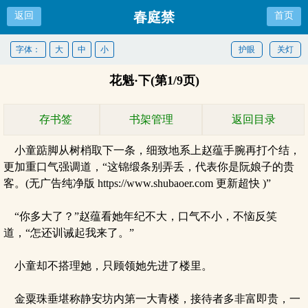
春庭禁
返回
首页
字体：
大
中
小
护眼
关灯
花魁·下(第1/9页)
存书签
书架管理
返回目录
小童踮脚从树梢取下一条，细致地系上赵蕴手腕再打个结，
更加重口气强调道，“这锦缎条别弄丢，代表你是阮娘子的贵
客。(无广告纯净版 https://www.shubaoer.com 更新超快 )”
“你多大了？”赵蕴看她年纪不大，口气不小，不恼反笑
道，“怎还训诫起我来了。”
小童却不搭理她，只顾领她先进了楼里。
金粟珠垂堪称静安坊内第一大青楼，接待者多非富即贵，一