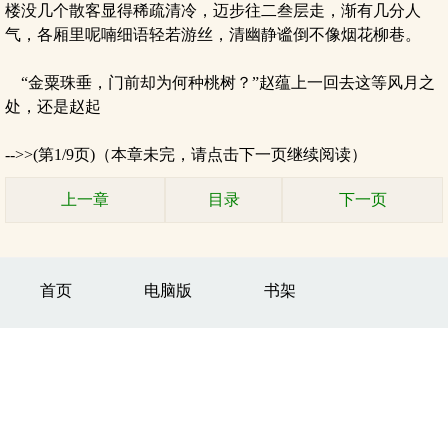
楼没几个散客显得稀疏清冷，迈步往二叁层走，渐有几分人
气，各厢里呢喃细语轻若游丝，清幽静谧倒不像烟花柳巷。
“金粟珠垂，门前却为何种桃树？”赵蕴上一回去这等风月之
处，还是赵起
-->>(第1/9页)（本章未完，请点击下一页继续阅读）
上一章
目录
下一页
首页
电脑版
书架