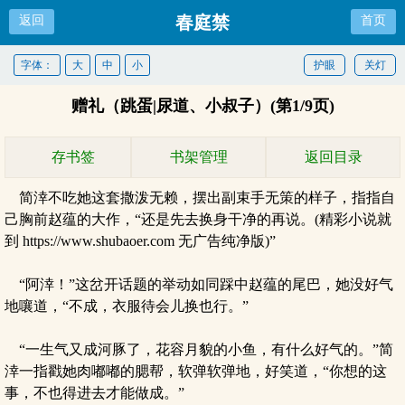
春庭禁
返回
首页
字体：
大
中
小
护眼
关灯
赠礼（跳蛋|尿道、小叔子）(第1/9页)
存书签
书架管理
返回目录
简涬不吃她这套撒泼无赖，摆出副束手无策的样子，指指自
己胸前赵蕴的大作，“还是先去换身干净的再说。(精彩小说就
到 https://www.shubaoer.com 无广告纯净版)”
“阿涬！”这岔开话题的举动如同踩中赵蕴的尾巴，她没好气
地嚷道，“不成，衣服待会儿换也行。”
“一生气又成河豚了，花容月貌的小鱼，有什么好气的。”简
涬一指戳她肉嘟嘟的腮帮，软弹软弹地，好笑道，“你想的这
事，不也得进去才能做成。”