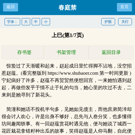
春庭禁
返回
首页
字体：
大
中
小
护眼
关灯
上巳(第1/7页)
存书签
书架管理
返回目录
惊蛰过了天渐暖和起来，赵起成日里忙得脚不沾地，没空招
惹赵蕴。(看完整版到 https://www.shubaoer.com 第一时间更新 )
宁妃病好了许多，赵蕴不再贸贸然便想回宫，一来她怕遇到赵
起，再做些发乎于情不止于礼的勾当，她心里的坎过不去，二
来则是她寻到了新花头。
简潼和她话不投机半句多，见她如见债主，而他庶弟简涬却
很会讨人欢心，许是出身不够好，总先与人叁分笑，也多懂得
坊间趣闻轶事。有一回赵蕴赏花时遇见他，便与她说了城西一
花匠栽花拿错籽种出瓜的故事，笑得赵蕴是人仰马翻，自此便