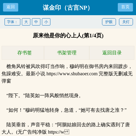
谋金印（古言NP）
返回
首页
字体：
大
中
小
护眼
关灯
原来他是你的心上人(第1/4页)
存书签
书架管理
返回目录
檐角风铃被风吹得叮当作响，穆屿明在御书房内来回踱步，
焦躁难安。最新小说 https://www.shubaoer.com 完整版无删减无
弹窗
“陛下。”陆英如一阵风般悄然现身。
“如何！”穆屿明猛地转身，急道，“她可有去找唐之淮？”
陆英垂首，声音平稳：“阿胭姑娘回去的路上确实遇到了唐
大人。(无广告纯净版 https://w