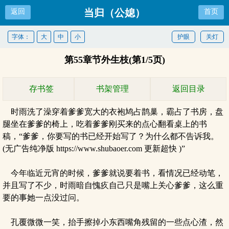
当归（公媳）
返回
首页
字体：
大
中
小
护眼
关灯
第55章节外生枝(第1/5页)
存书签
书架管理
返回目录
时雨洗了澡穿着爹爹宽大的衣袍鸠占鹊巢，霸占了书房，盘
腿坐在爹爹的椅上，吃着爹爹刚买来的点心翻看桌上的书
稿，“爹爹，你要写的书已经开始写了？为什么都不告诉我。
(无广告纯净版 https://www.shubaoer.com 更新超快 )”
今年临近元宵的时候，爹爹就说要着书，看情况已经动笔，
并且写了不少，时雨暗自愧疚自己只是嘴上关心爹爹，这么重
要的事她一点没过问。
孔覆微微一笑，抬手擦掉小东西嘴角残留的一些点心渣，然