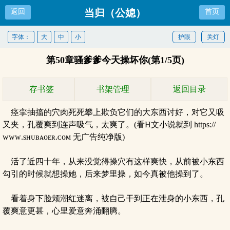
当归（公媳）
返回
首页
字体：
大
中
小
护眼
关灯
第50章骚爹爹今天操坏你(第1/5页)
存书签
书架管理
返回目录
痉挛抽搐的穴肉死死攀上欺负它们的大东西讨好，对它又吸
又夹，孔覆爽到连声吸气，太爽了。(看H文小说就到 https://
ᴡᴡᴡ.sʜᴜʙᴀᴏᴇʀ.ᴄᴏᴍ 无广告纯净版)
活了近四十年，从来没觉得操穴有这样爽快，从前被小东西
勾引的时候就想操她，后来梦里操，如今真被他操到了。
看着身下脸颊潮红迷离，被自己干到正在泄身的小东西，孔
覆爽意更甚，心里爱意奔涌翻腾。