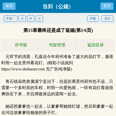
当归（公媳）
返回
首页
字体：
大
中
小
护眼
关灯
第15章最终还是成了翁媳(第1/6页)
存书签
书架管理
返回目录
元宵节的清晨，孔嘉说今年府州准备了盛大的花灯节，邀请
时雨一起去景州看花灯。(精彩小说就到
https://www.shubaoer.com 无广告纯净版)
青石镇虽然隶属溪宁县治下，但是距离景州府州也不远，只
需要一个多时辰的车程，时雨一向爱热闹，一听有花灯看就很
爽快应下来，并且撺掇身边的梁闻一起去。
她还想爹爹也一起去，让爹爹帮她猜灯谜，然后和爹爹一起
去河边放爹爹给她做的燕子灯。