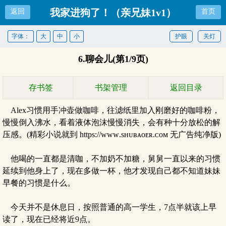
我家进狗了！（亲兄妹1v1）
返回
首页
字体：
大
中
小
护眼
关灯
6.聊会儿(第1/9页)
存书签
书架管理
返回目录
Alex习惯用手冲壶做咖啡，往滤纸里加入刚磨好的咖啡粉，
慢慢倒入沸水，看着液体泡沫慢慢消失，会有种十分放松的解
压感。(精彩小说就到 https://ᴡᴡᴡ.sʜᴜʙᴀᴏᴇʀ.ᴄᴏᴍ 无广告纯净版)
他喝的一直都是清咖，不加奶不加糖，舅舅一直以来的习惯
延续到他身上了，现在多做一杯，他才发现自己都不知道妹妹
早餐的习惯是什么。
今天并不是休息日，按照普通的高一学生，7点半就该上早
读了，现在已经将近9点。